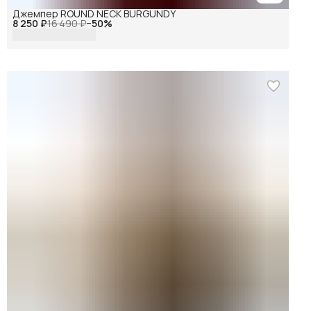
Джемпер ROUND NECK BURGUNDY
8 250 ₽
16 490 ₽
−
50
%