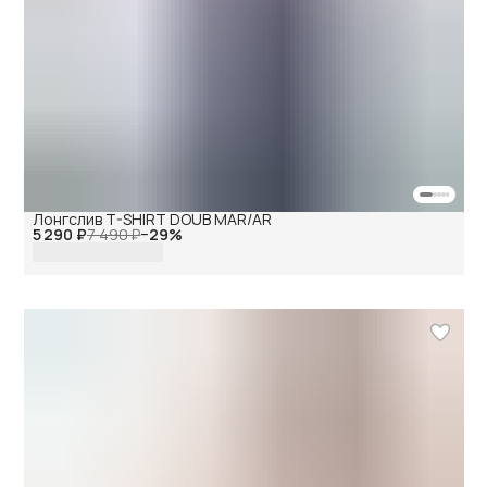
Лонгслив T-SHIRT DOUB MAR/AR
5 290 ₽
7 490 ₽
−
29
%