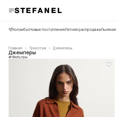
Колумбус
Новые поступления
Летняя распродажа
Льняная
Главная
›
Трикотаж
›
Джемперы
Джемперы
Фильтры