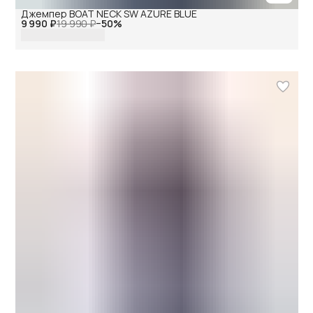
Джемпер BOAT NECK SW AZURE BLUE
9 990 ₽
19 990 ₽
−
50
%