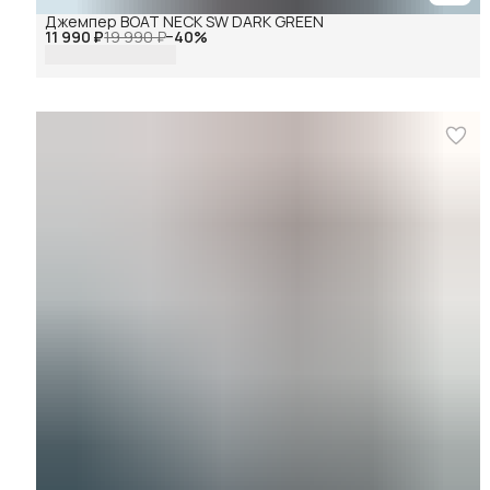
Джемпер BOAT NECK SW DARK GREEN
11 990 ₽
19 990 ₽
−
40
%