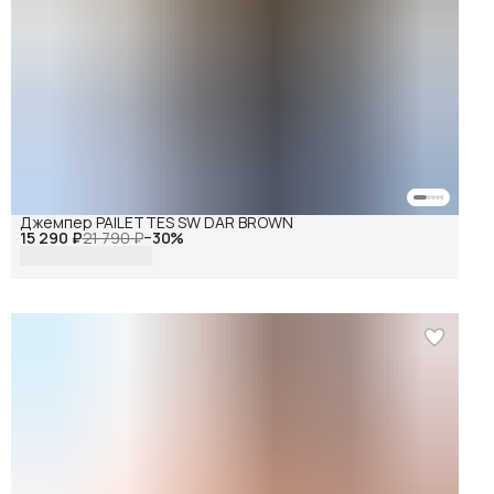
Джемпер PAILETTES SW DAR BROWN
15 290 ₽
21 790 ₽
−
30
%