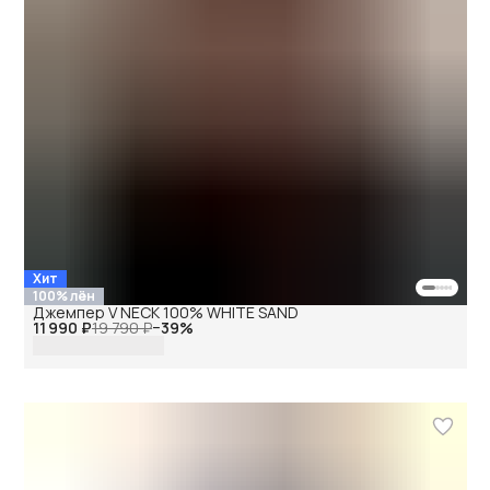
Хит
100% лён
Джемпер V NECK 100% WHITE SAND
11 990 ₽
19 790 ₽
−
39
%