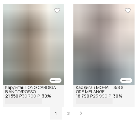
Кардиган LONG CARDIGA
Кардиган MOHAIT S/S S
BIANCO/ROSSO
GRE MELANGE
21 550 ₽
30 790 ₽
−
30
%
16 790 ₽
23 990 ₽
−
30
%
1
2