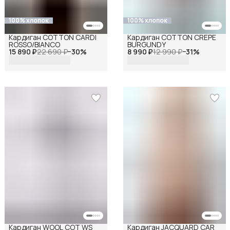
100% хлопок
100% хлопок
Кардиган COTTON CARDI
Кардиган COTTON CREPE
ROSSO/BIANCO
BURGUNDY
15 890 ₽
22 690 ₽
−
30
%
8 990 ₽
12 990 ₽
−
31
%
Кардиган WOOL COT WS
Кардиган JACQUARD CAR