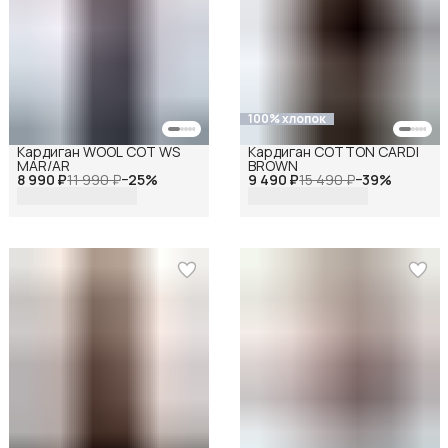
100% хлопок
Кардиган WOOL COT WS
Кардиган COTTON CARDI
MAR/AR
BROWN
8 990 ₽
11 990 ₽
−
25
%
9 490 ₽
15 490 ₽
−
39
%