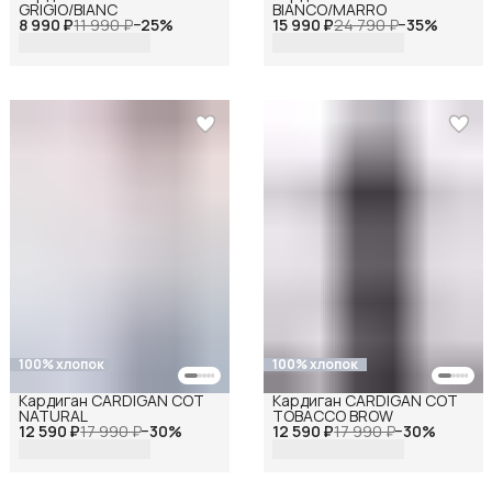
GRIGIO/BIANC
BIANCO/MARRO
8 990 ₽
11 990 ₽
−
25
%
15 990 ₽
24 790 ₽
−
35
%
100% хлопок
100% хлопок
Кардиган CARDIGAN COT
Кардиган CARDIGAN COT
NATURAL
TOBACCO BROW
12 590 ₽
17 990 ₽
−
30
%
12 590 ₽
17 990 ₽
−
30
%