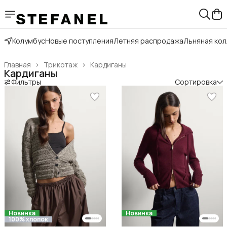
Колумбус
Новые поступления
Летняя распродажа
Льняная ко
Главная
›
Трикотаж
›
Кардиганы
Кардиганы
Фильтры
Сортировка
Новинка
Новинка
100% хлопок