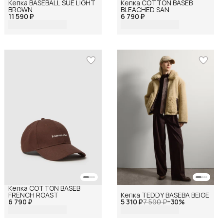
Кепка BASEBALL SUE LIGHT
Кепка COTTON BASEB
BROWN
BLEACHED SAN
11 590 ₽
6 790 ₽
Кепка COTTON BASEB
FRENCH ROAST
Кепка TEDDY BASEBA BEIGE
6 790 ₽
5 310 ₽
7 590 ₽
−
30
%