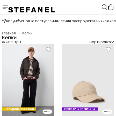
Колумбус
Новые поступления
Летняя распродажа
Льняная ко
Главная
›
Кепки
Кепки
Фильтры
Сортировка
натуральная кожа
ВЫБОР СТИЛИСТА