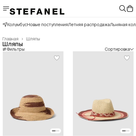
Колумбус
Новые поступления
Летняя распродажа
Льняная ко
Главная
›
Шляпы
Шляпы
Фильтры
Сортировка