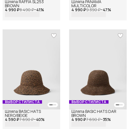
Шляпа RAFFIA SL253
Шляпа PANAMA
BROWN
MULTICOLOR
4 990 ₽
8 490 ₽
−
41
%
4 990 ₽
9 390 ₽
−
47
%
ВЫБОР СТИЛИСТА
ВЫБОР СТИЛИСТА
Шляпа BASIC HATS
Шляпа BASIC HATS DAR
NERO/BEIGE
BROWN
4 590 ₽
7 690 ₽
−
40
%
4 990 ₽
7 690 ₽
−
35
%