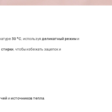
ературе
30 °C
, используя
деликатный режим
и
 стирки
, чтобы избежать зацепок и
учей
и
источников тепла
.