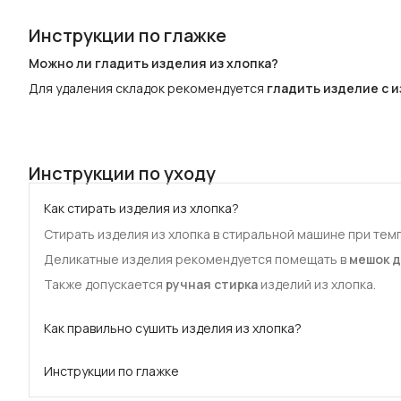
Инструкции по глажке
Можно ли гладить изделия из хлопка?
Для удаления складок рекомендуется
гладить изделие с 
Инструкции по уходу
Как стирать изделия из хлопка?
Стирать изделия из хлопка в стиральной машине при те
Деликатные изделия рекомендуется помещать в
мешок д
Также допускается
ручная стирка
изделий из хлопка.
Как правильно сушить изделия из хлопка?
Сушить изделия
на воздухе
, вдали от
прямых солнечных
Инструкции по глажке
Для удаления складок рекомендуется
гладить изделие 