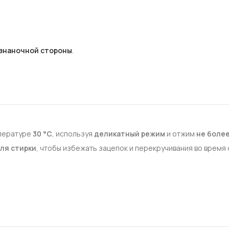
изнаночной стороны
.
мпературе
30 °C
, используя
деликатный режим
и отжим
не более
ля стирки
, чтобы избежать зацепок и перекручивания во время 
 лучей
и
источников тепла
.
с изнаночной стороны
.