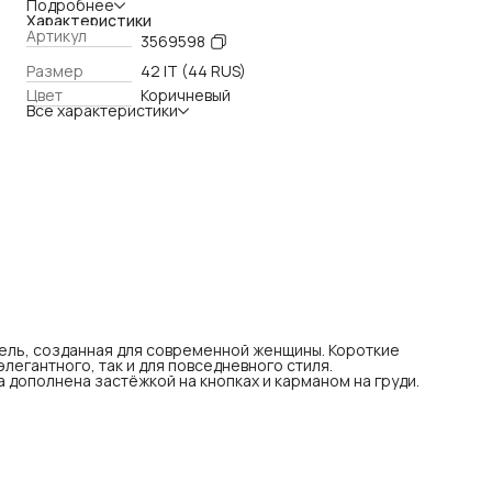
элегантного, так и для повседневного стиля. Натуральная ко
Подробнее
гарантирует качество и комфорт. Рубашка дополнена
Характеристики
застёжкой на кнопках и карманом на груди.
Артикул
3569598
Размер
42 IT (44 RUS)
Цвет
Коричневый
Все характеристики
дель, созданная для современной женщины. Короткие
элегантного, так и для повседневного стиля.
 дополнена застёжкой на кнопках и карманом на груди.