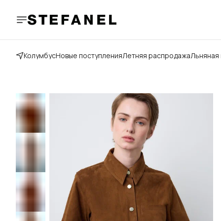
Колумбус
Новые поступления
Летняя распродажа
Льняная