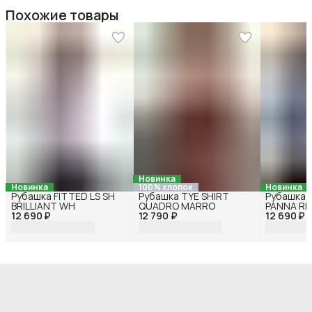
Похожие товары
Новинка
Новинка
100% хлопок
Новинка
Рубашка FITTED LS SH
Рубашка TYE SHIRT
Рубашка 
BRILLIANT WH
QUADRO MARRO
PANNA RI
12 690 ₽
12 790 ₽
12 690 ₽