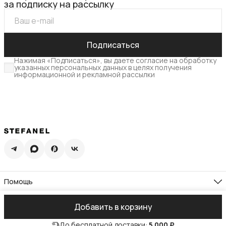
за подписку на рассылку
Подписаться
Нажимая «Подписаться», вы даете согласие на обработку
указанных персональных данных в целях получения
информационной и рекламной рассылки
Помощь
Доставка
Возврат
Компания
Добавить в корзину
Памятка по уходу
О нас
Гид по размерам
Реквизиты
Контакты
Подарочная карта
До бесплатной доставки:
5 000 ₽