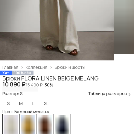
Главная
›
Коллекция
›
Брюки и шорты
Хит
100% лён
Брюки FLORA LINEN BEIGE MELANG
10 890 ₽
15 490 ₽
−
30
%
Размер: S
Таблица размеров
S
M
L
XL
Цвет: Бежевый меланж