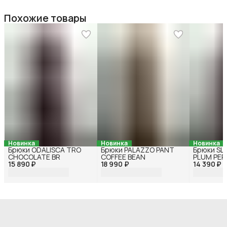
Похожие товары
Новинка
Новинка
Новинка
Брюки ODALISCA TRO
Брюки PALAZZO PANT
Брюки SL
CHOCOLATE BR
COFFEE BEAN
PLUM PER
15 890 ₽
18 990 ₽
14 390 ₽