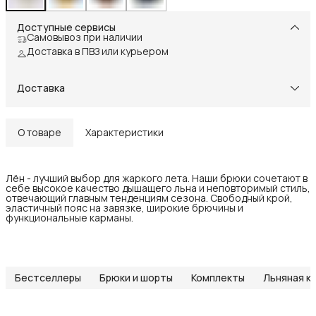
Доступные сервисы
Самовывоз при наличии
Доставка в ПВЗ или курьером
Доставка
О товаре
Характеристики
Лён - лучший выбор для жаркого лета. Наши брюки сочетают в
себе высокое качество дышащего льна и неповторимый стиль,
отвечающий главным тенденциям сезона. Свободный крой,
эластичный пояс на завязке, широкие брючины и
функциональные карманы.
Бестселлеры
Брюки и шорты
Комплекты
Льняная к