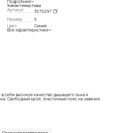
эластичный пояс на завязке, широкие брючины и
Подробнее
функциональные карманы.
Характеристики
Артикул
3570297
Размер
S
Цвет
Синий
Все характеристики
 в себе высокое качество дышащего льна и
а. Свободный крой, эластичный пояс на завязке,
Сезонная распродажа