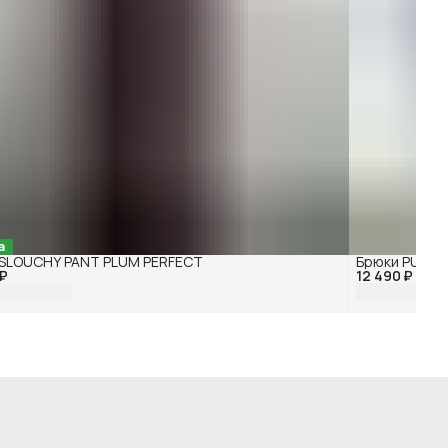
а
 SLOUCHY PANT PLUM PERFECT
Брюки PUNTO
 ₽
12 490 ₽