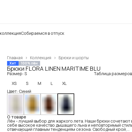
 коллекция
Собираемся в отпуск
Главная
›
Коллекция
›
Брюки и шорты
Хит
100% лён
Брюки FLORA LINEN MARITIME BLU
Размер: S
Таблица размеров
XS
S
M
L
XL
Цвет: Синий
О товаре
Лён - лучший выбор для жаркого лета. Наши брюки сочетают 
себе высокое качество дышащего льна и неповторимый стил
отвечающий главным тенденциям сезона. Свободный крой,