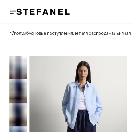
Колумбус
Новые поступления
Летняя распродажа
Льняная