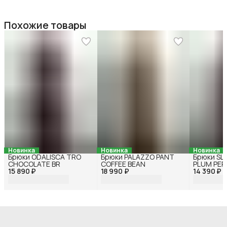
Похожие товары
Новинка
Новинка
Новинка
Брюки ODALISCA TRO
Брюки PALAZZO PANT
Брюки SL
CHOCOLATE BR
COFFEE BEAN
PLUM PER
15 890 ₽
18 990 ₽
14 390 ₽