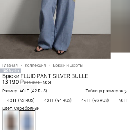
Главная
›
Коллекция
›
Брюки и шорты
100% лён
Брюки FLUID PANT SILVER BULLE
13 190 ₽
21 990 ₽
−
40
%
Размер: 40 IT (42 RUS)
Таблица размеров
40 IT (42 RUS)
42 IT (44 RUS)
44 IT (46 RUS)
46 IT
Цвет: Серебряный