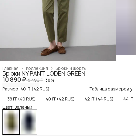
Главная
›
Коллекция
›
Брюки и шорты
Брюки NY PANT LODEN GREEN
10 890 ₽
15 490 ₽
−
30
%
Размер: 40 IT (42 RUS)
Таблица размеров
38 IT (40 RUS)
40 IT (42 RUS)
42 IT (44 RUS)
44 IT 
Цвет: Зелёный