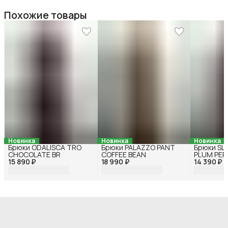
Похожие товары
Новинка
Новинка
Новинка
Брюки ODALISCA TRO
Брюки PALAZZO PANT
Брюки SL
CHOCOLATE BR
COFFEE BEAN
PLUM PER
15 890 ₽
18 990 ₽
14 390 ₽