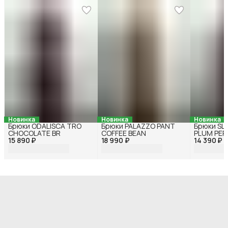
Новинка
Новинка
Новинка
Брюки ODALISCA TRO
Брюки PALAZZO PANT
Брюки SL
CHOCOLATE BR
COFFEE BEAN
PLUM PER
15 890 ₽
18 990 ₽
14 390 ₽