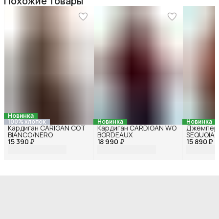
Похожие товары
Новинка
100% хлопок
Новинка
Новинка
Кардиган CARIGAN COT
Кардиган CARDIGAN WO
Джемпер
BIANCO/NERO
BORDEAUX
SEQUOIA
15 390 ₽
18 990 ₽
15 890 ₽