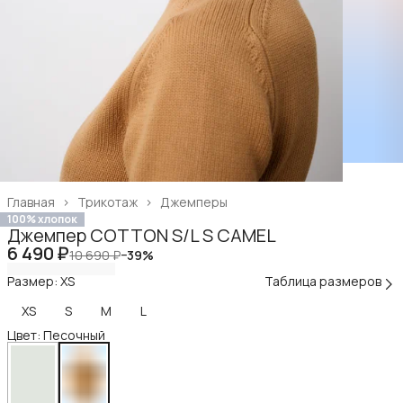
Главная
›
Трикотаж
›
Джемперы
100% хлопок
Джемпер COTTON S/L S CAMEL
6 490 ₽
10 690 ₽
−
39
%
Размер: XS
Таблица размеров
XS
S
M
L
Цвет: Песочный