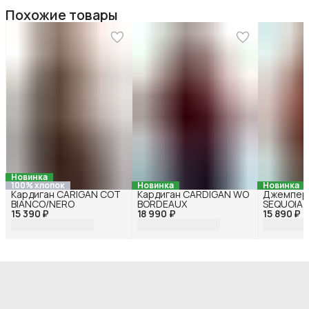
Похожие товары
Новинка
100% хлопок
Новинка
Новинка
Кардиган CARIGAN COT
Кардиган CARDIGAN WO
Джемпер
BIANCO/NERO
BORDEAUX
SEQUOIA
15 390 ₽
18 990 ₽
15 890 ₽