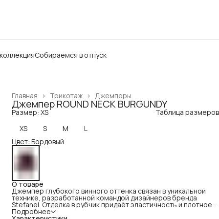
 коллекция
Собираемся в отпуск
Главная
›
Трикотаж
›
Джемперы
Джемпер ROUND NECK BURGUNDY
Размер: XS
Таблица размеров
XS
S
M
L
Цвет: Бордовый
О товаре
Джемпер глубокого винного оттенка связан в уникальной
технике, разработанной командой дизайнеров бренда
Stefanel. Отделка в рубчик придаёт эластичность и плотное
прилегание.
Подробнее
Характеристики