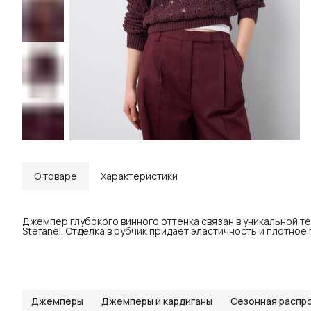
О товаре
Характеристики
Джемпер глубокого винного оттенка связан в уникальной т
Stefanel. Отделка в рубчик придаёт эластичность и плотное
Джемперы
Джемперы и кардиганы
Сезонная распр