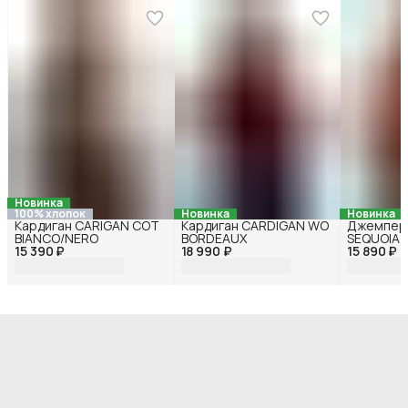
Новинка
100% хлопок
Новинка
Новинка
Кардиган CARIGAN COT
Кардиган CARDIGAN WO
Джемпер
BIANCO/NERO
BORDEAUX
SEQUOIA
15 390 ₽
18 990 ₽
15 890 ₽