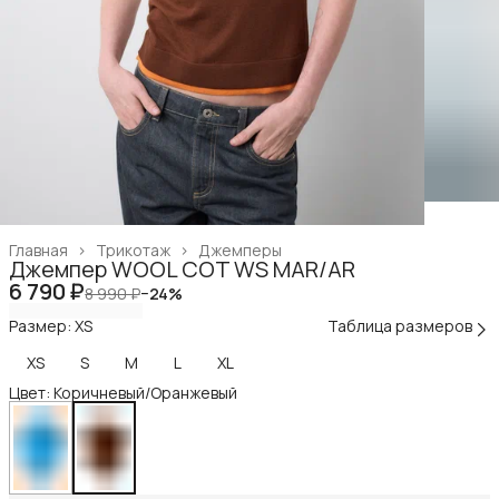
Главная
›
Трикотаж
›
Джемперы
Джемпер WOOL COT WS MAR/AR
6 790 ₽
8 990 ₽
−
24
%
Размер: XS
Таблица размеров
XS
S
M
L
XL
Цвет: Коричневый/Оранжевый