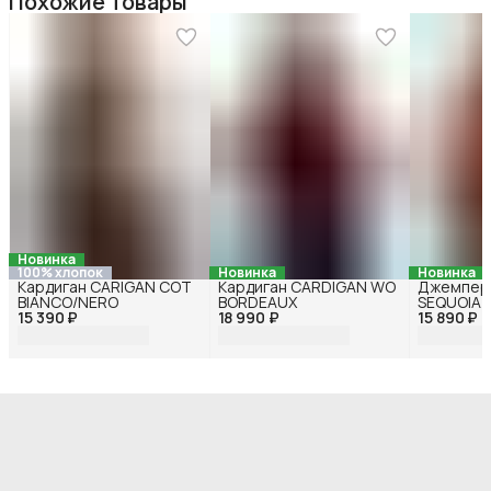
Похожие товары
Новинка
100% хлопок
Новинка
Новинка
Кардиган CARIGAN COT
Кардиган CARDIGAN WO
Джемпер
BIANCO/NERO
BORDEAUX
SEQUOIA
15 390 ₽
18 990 ₽
15 890 ₽