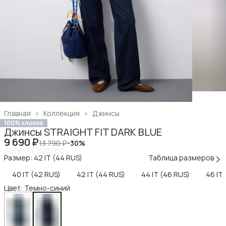
Главная
›
Коллекция
›
Джинсы
100% хлопок
Джинсы STRAIGHT FIT DARK BLUE
9 690 ₽
13 790 ₽
−
30
%
Размер: 42 IT (44 RUS)
Таблица размеров
40 IT (42 RUS)
42 IT (44 RUS)
44 IT (46 RUS)
46 IT
Цвет: Темно-синий