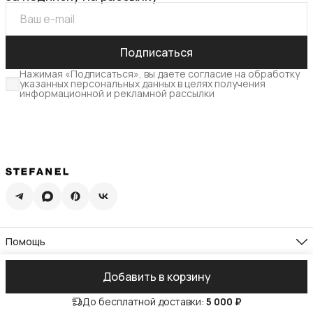
Подписаться
Нажимая «Подписаться», вы даете согласие на обработку
указанных персональных данных в целях получения
информационной и рекламной рассылки
Помощь
Доставка
Возврат
Компания
Добавить в корзину
Памятка по уходу
О нас
Гид по размерам
Реквизиты
Контакты
Подарочная карта
До бесплатной доставки:
5 000 ₽
Адреса магазинов