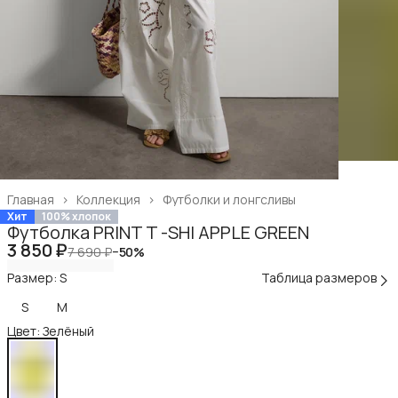
Главная
›
Коллекция
›
Футболки и лонгсливы
Хит
100% хлопок
Футболка PRINT T -SHI APPLE GREEN
3 850 ₽
7 690 ₽
−
50
%
Размер: S
Таблица размеров
S
M
Цвет: Зелёный