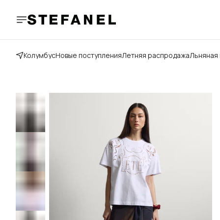
Колумбус
Новые поступления
Летняя распродажа
Льняная