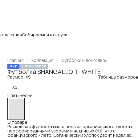
 коллекция
Собираемся в отпуск
Главная
›
Коллекция
›
Футболки и лонгсливы
Хит
100% хлопок
Футболка SHANGALLO T- WHITE
Размер: XS
Таблица размеров
XS
Цвет: Белый
О товаре
Роскошная футболка выполнена из органического хлопка с
перфорированными узорами и надписью été, что с
французского - лето. Органический хлопок дарит изделию