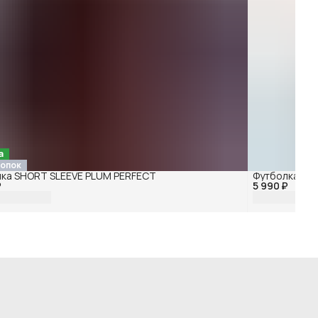
а
лопок
ка SHORT SLEEVE PLUM PERFECT
Футболка RI
₽
5 990 ₽