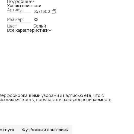
высокую мягкость, прочность и воздухопроницаемость.
Подробнее
Характеристики
Артикул
3571302
Размер
XS
Цвет
Белый
Все характеристики
перфорированными узорами и надписью été, что с
высокую мягкость, прочность и воздухопроницаемость.
 отпуск
Футболки и лонгсливы