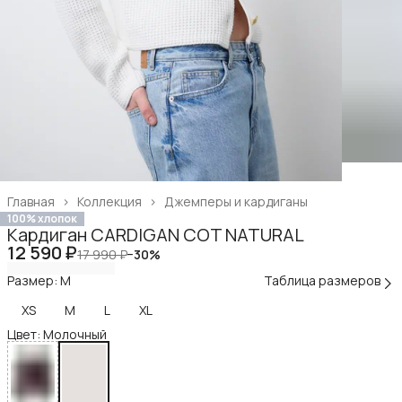
Главная
›
Коллекция
›
Джемперы и кардиганы
100% хлопок
Кардиган CARDIGAN COT NATURAL
12 590 ₽
17 990 ₽
−
30
%
Размер: M
Таблица размеров
XS
M
L
XL
Цвет: Молочный