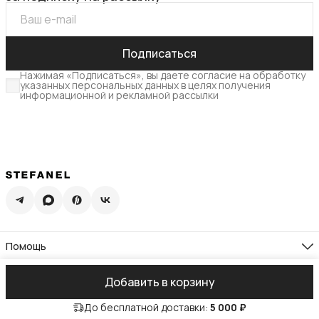
Подписаться
Нажимая «Подписаться», вы даете согласие на обработку
указанных персональных данных в целях получения
информационной и рекламной рассылки
Помощь
Доставка
Возврат
Компания
Добавить в корзину
Памятка по уходу
О нас
Гид по размерам
Реквизиты
Контакты
Подарочная карта
До бесплатной доставки:
5 000 ₽
Адреса магазинов