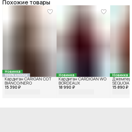
Похожие товары
Новинка
100% хлопок
Новинка
Новинка
Кардиган CARIGAN COT
Кардиган CARDIGAN WO
Джемпер
BIANCO/NERO
BORDEAUX
SEQUOIA
15 390 ₽
18 990 ₽
15 890 ₽