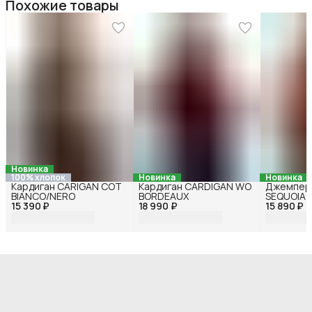
Похожие товары
Новинка
100% хлопок
Новинка
Новинка
Кардиган CARIGAN COT
Кардиган CARDIGAN WO
Джемпер
BIANCO/NERO
BORDEAUX
SEQUOIA
15 390 ₽
18 990 ₽
15 890 ₽