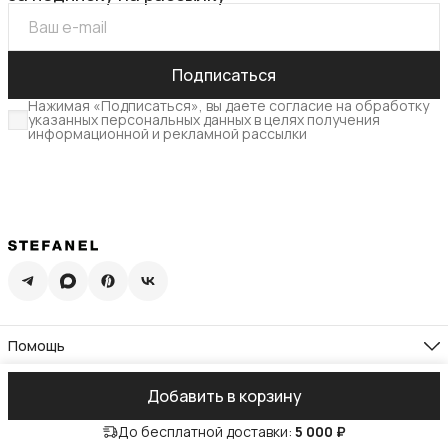
Подписаться
Нажимая «Подписаться», вы даете согласие на обработку
указанных персональных данных в целях получения
информационной и рекламной рассылки
Помощь
Доставка
Возврат
Компания
Добавить в корзину
Памятка по уходу
О нас
Гид по размерам
Реквизиты
Контакты
Подарочная карта
До бесплатной доставки:
5 000 ₽
Адреса магазинов