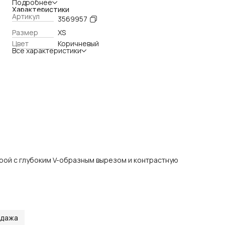
Подробнее
Характеристики
Артикул
3569957
Размер
XS
Цвет
Коричневый
Все характеристики
крой с глубоким V-образным вырезом и контрастную
одажа