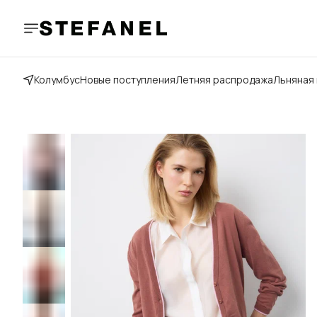
Колумбус
Новые поступления
Летняя распродажа
Льняная