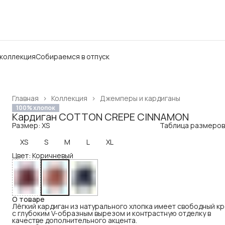
 коллекция
Собираемся в отпуск
Главная
›
Коллекция
›
Джемперы и кардиганы
100% хлопок
Кардиган COTTON CREPE CINNAMON
Размер: XS
Таблица размеров
XS
S
M
L
XL
Цвет: Коричневый
О товаре
Лёгкий кардиган из натурального хлопка имеет свободный к
с глубоким V-образным вырезом и контрастную отделку в
качестве дополнительного акцента.