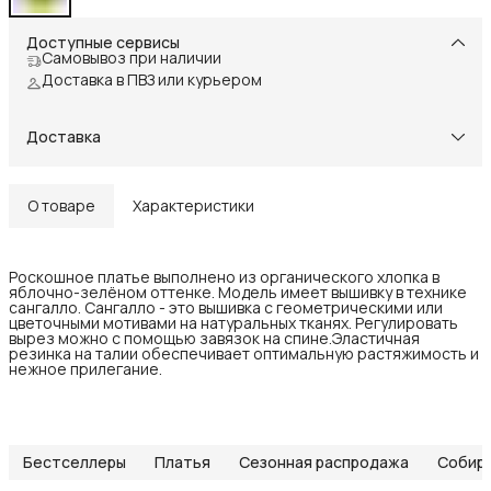
Доступные сервисы
Самовывоз при наличии
Доставка в ПВЗ или курьером
Доставка
О товаре
Характеристики
Роскошное платье выполнено из органического хлопка в
яблочно-зелёном оттенке. Модель имеет вышивку в технике
сангалло. Сангалло - это вышивка с геометрическими или
цветочными мотивами на натуральных тканях. Регулировать
вырез можно с помощью завязок на спине.Эластичная
резинка на талии обеспечивает оптимальную растяжимость и
нежное прилегание.
Бестселлеры
Платья
Сезонная распродажа
Собира