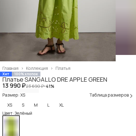
Главная
›
Коллекция
›
Платья
Хит
100% хлопок
Платье SANGALLO DRE APPLE GREEN
13 990 ₽
23 690 ₽
−
41
%
Размер: XS
Таблица размеров
XS
S
M
L
XL
Цвет: Зелёный