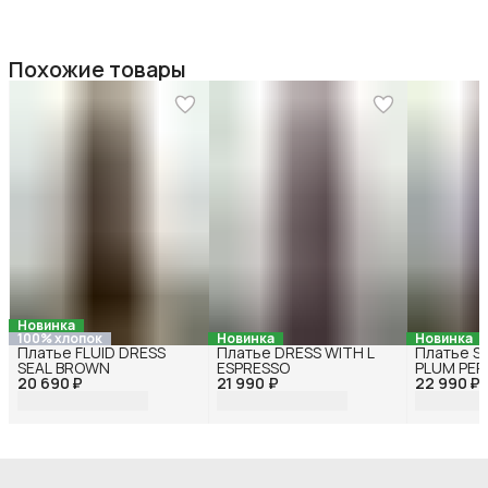
Похожие товары
Новинка
100% хлопок
Новинка
Новинка
Платье FLUID DRESS
Платье DRESS WITH L
Платье S
SEAL BROWN
ESPRESSO
PLUM PER
20 690 ₽
21 990 ₽
22 990 ₽