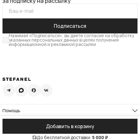
за подписку на рассылку
Подписаться
Нажимая «Подписаться», вы даете согласие на обработку
указанных персональных данных в целях получения
информационной и рекламной рассылки
Помощь
Доставка
Возврат
Компания
Добавить в корзину
Памятка по уходу
О нас
Гид по размерам
Реквизиты
Контакты
Подарочная карта
До бесплатной доставки:
5 000 ₽