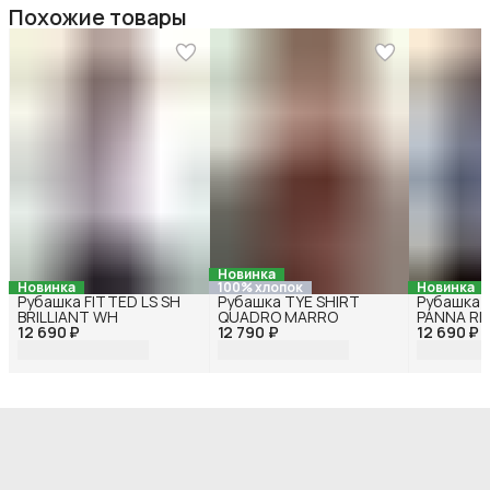
Похожие товары
Новинка
Новинка
100% хлопок
Новинка
Рубашка FITTED LS SH
Рубашка TYE SHIRT
Рубашка 
BRILLIANT WH
QUADRO MARRO
PANNA RI
12 690 ₽
12 790 ₽
12 690 ₽