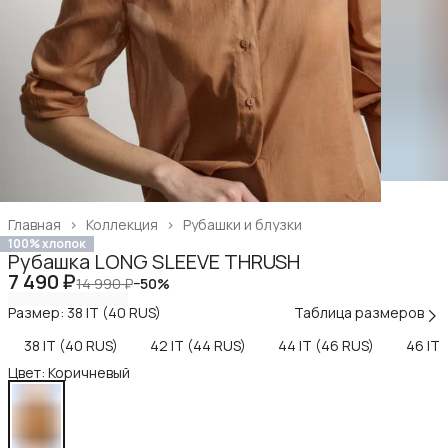
Главная
›
Коллекция
›
Рубашки и блузки
100% хлопок
Рубашка LONG SLEEVE THRUSH
7 490 ₽
14 990 ₽
−
50
%
Размер: 38 IT (40 RUS)
Таблица размеров
38 IT (40 RUS)
42 IT (44 RUS)
44 IT (46 RUS)
46 IT 
Цвет: Коричневый