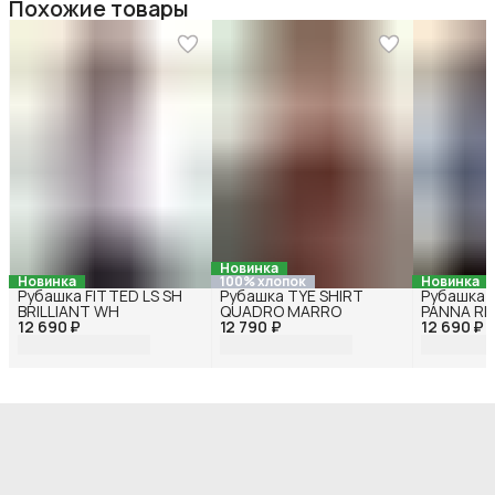
Похожие товары
Новинка
Новинка
100% хлопок
Новинка
Рубашка FITTED LS SH
Рубашка TYE SHIRT
Рубашка 
BRILLIANT WH
QUADRO MARRO
PANNA RI
12 690 ₽
12 790 ₽
12 690 ₽