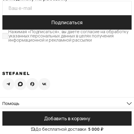
Подписаться
Нажимая «Подписаться», вы даете согласие на обработку
указанных персональных данных в целях получения
информационной и рекламной рассылки
Помощь
Доставка
Возврат
Компания
Добавить в корзину
Памятка по уходу
О нас
Гид по размерам
Реквизиты
Контакты
Подарочная карта
До бесплатной доставки:
5 000 ₽
Адреса магазинов