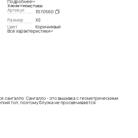
топ, поэтому блузка не просвечивается.
Подробнее
Характеристики
Артикул
3570560
Размер
XS
Цвет
Коричневый
Все характеристики
ке сангалло. Сангалло - это вышивка с геометрическими
ёгкий топ, поэтому блузка не просвечивается.