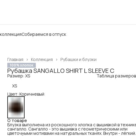
 коллекция
Собираемся в отпуск
Главная
›
Коллекция
›
Рубашки и блузки
100% хлопок
Рубашка SANGALLO SHIRT L SLEEVE C
Размер: XS
Таблица размеров
XS
Цвет: Коричневый
О товаре
Блузка выполнена из роскошного хлопка с вышивкой в техник
сангалло. Сангалло - это вышивка с геометрическими или
цветочными мотивами на натуральных тканях. Внутри - лёгкий