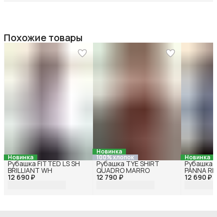
Похожие товары
Новинка
Новинка
100% хлопок
Новинка
Рубашка FITTED LS SH
Рубашка TYE SHIRT
Рубашка 
BRILLIANT WH
QUADRO MARRO
PANNA RI
12 690 ₽
12 790 ₽
12 690 ₽