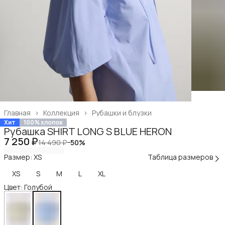
Главная
›
Коллекция
›
Рубашки и блузки
Хит
100% хлопок
Рубашка SHIRT LONG S BLUE HERON
7 250 ₽
14 490 ₽
−
50
%
Размер: XS
Таблица размеров
XS
S
M
L
XL
Цвет: Голубой