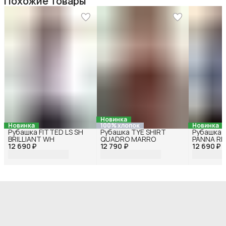
Похожие товары
Новинка
Новинка
100% хлопок
Новинка
Рубашка FITTED LS SH
Рубашка TYE SHIRT
Рубашка 
BRILLIANT WH
QUADRO MARRO
PANNA RI
12 690 ₽
12 790 ₽
12 690 ₽