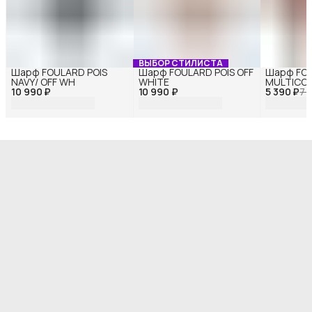
ВЫБОР СТИЛИСТА
Шарф FOULARD POIS
Шарф FOULARD POIS OFF
Шарф FOU
NAVY/ OFF WH
WHITE
MULTICO
10 990 ₽
10 990 ₽
5 390 ₽
7 