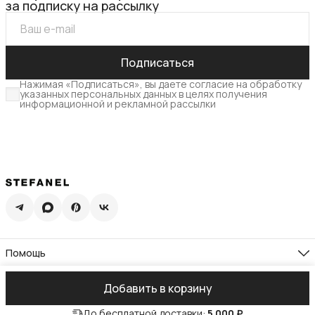
за подписку на рассылку
Подписаться
Нажимая «Подписаться», вы даете согласие на обработку
указанных персональных данных в целях получения
информационной и рекламной рассылки
Помощь
Доставка
Возврат
Компания
Добавить в корзину
Памятка по уходу
О нас
Гид по размерам
Реквизиты
Контакты
Подарочная карта
До бесплатной доставки:
5 000 ₽