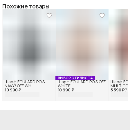
Похожие товары
ВЫБОР СТИЛИСТА
Шарф FOULARD POIS
Шарф FOULARD POIS OFF
Шарф FOU
NAVY/ OFF WH
WHITE
MULTICO
10 990 ₽
10 990 ₽
5 390 ₽
7 