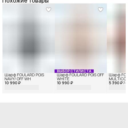
Похожие товары
ВЫБОР СТИЛИСТА
Шарф FOULARD POIS
Шарф FOULARD POIS OFF
Шарф FOU
NAVY/ OFF WH
WHITE
MULTICO
10 990 ₽
10 990 ₽
5 390 ₽
7 