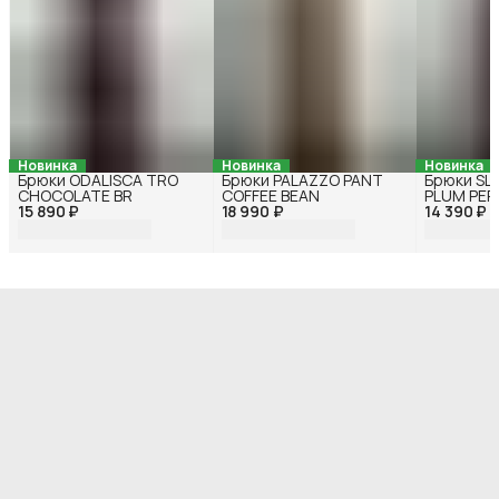
Новинка
Новинка
Новинка
Брюки ODALISCA TRO
Брюки PALAZZO PANT
Брюки SL
CHOCOLATE BR
COFFEE BEAN
PLUM PER
15 890 ₽
18 990 ₽
14 390 ₽