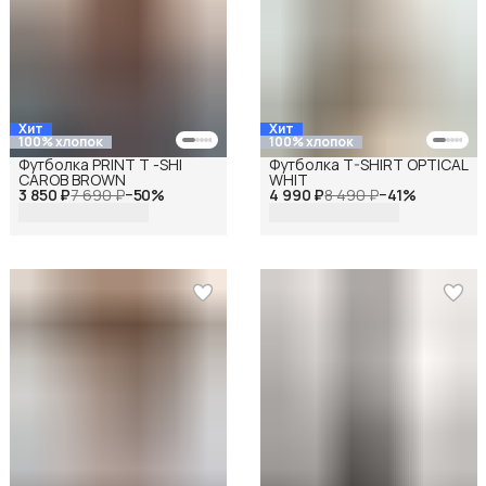
Хит
Хит
100% хлопок
100% хлопок
Футболка PRINT T -SHI
Футболка T-SHIRT OPTICAL
CAROB BROWN
WHIT
3 850 ₽
7 690 ₽
−
50
%
4 990 ₽
8 490 ₽
−
41
%