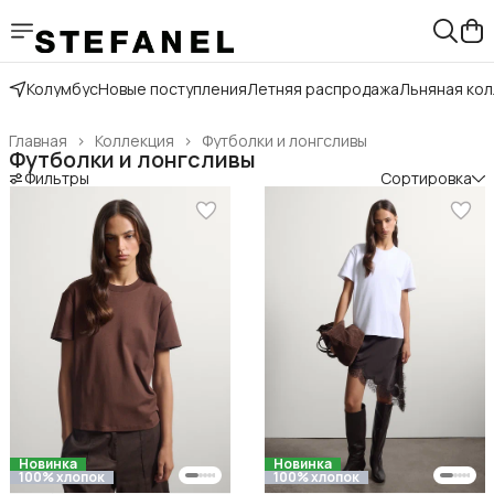
Колумбус
Новые поступления
Летняя распродажа
Льняная ко
Главная
›
Коллекция
›
Футболки и лонгсливы
Футболки и лонгсливы
Фильтры
Сортировка
Новинка
Новинка
100% хлопок
100% хлопок