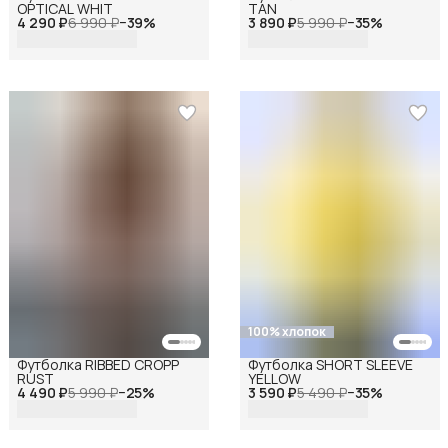
OPTICAL WHIT
TAN
4 290 ₽
6 990 ₽
−
39
%
3 890 ₽
5 990 ₽
−
35
%
100% хлопок
Футболка RIBBED CROPP
Футболка SHORT SLEEVE
RUST
YELLOW
4 490 ₽
5 990 ₽
−
25
%
3 590 ₽
5 490 ₽
−
35
%