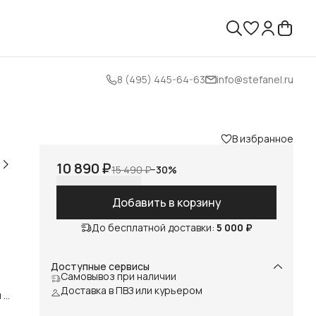
8 (495) 445-64-63
info@stefanel.ru
В избранное
10 890 ₽
15 490 ₽
−
30
%
Добавить в корзину
До бесплатной доставки:
5 000 ₽
Доступные сервисы
Самовывоз при наличии
Доставка в ПВЗ или курьером
 и
ой