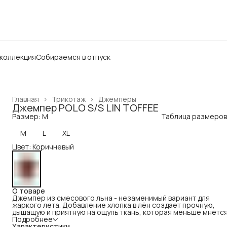
 коллекция
Собираемся в отпуск
Главная
›
Трикотаж
›
Джемперы
Джемпер POLO S/S LIN TOFFEE
Размер: M
Таблица размеров
M
L
XL
Цвет: Коричневый
О товаре
Джемпер из смесового льна - незаменимый вариант для
жаркого лета. Добавление хлопка в лён создает прочную,
дышащую и приятную на ощупь ткань, которая меньше мнётся
легче гладится. Джемпер дополнен цветной комбинированн
Подробнее
вышивкой на вороте и рукавах.
Характеристики