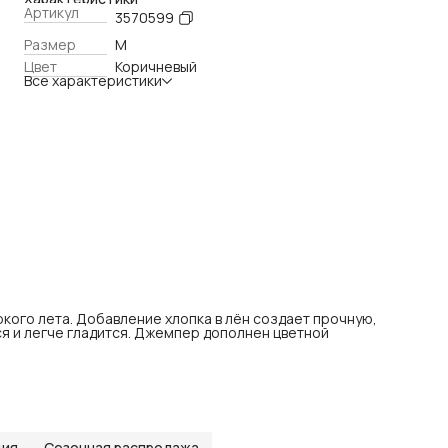
Артикул
3570599
Размер
M
Цвет
Коричневый
Все характеристики
кого лета. Добавление хлопка в лён создает прочную,
я и легче гладится. Джемпер дополнен цветной
ция
Сезонная распродажа