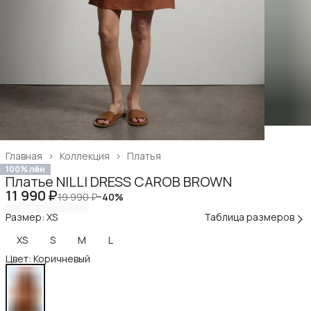
Главная
›
Коллекция
›
Платья
100% лён
Платье NILLI DRESS CAROB BROWN
11 990 ₽
19 990 ₽
−
40
%
Размер: XS
Таблица размеров
XS
S
M
L
Цвет: Коричневый