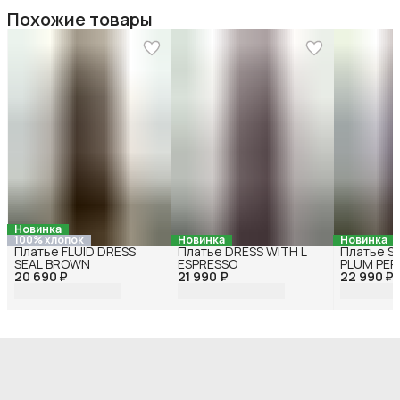
Похожие товары
Новинка
100% хлопок
Новинка
Новинка
Платье FLUID DRESS
Платье DRESS WITH L
Платье S
SEAL BROWN
ESPRESSO
PLUM PER
20 690 ₽
21 990 ₽
22 990 ₽