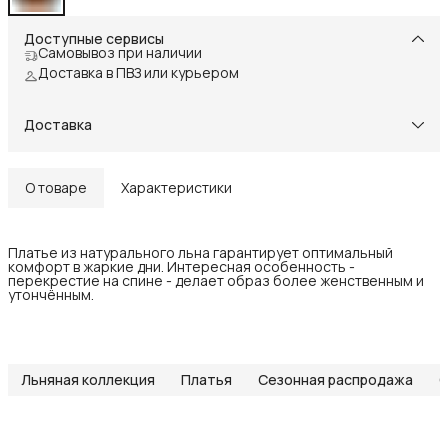
Доступные сервисы
Самовывоз при наличии
Доставка в ПВЗ или курьером
Доставка
О товаре
Характеристики
Платье из натурального льна гарантирует оптимальный
комфорт в жаркие дни. Интересная особенность -
перекрестие на спине - делает образ более женственным и
утончённым.
Льняная коллекция
Платья
Сезонная распродажа
С