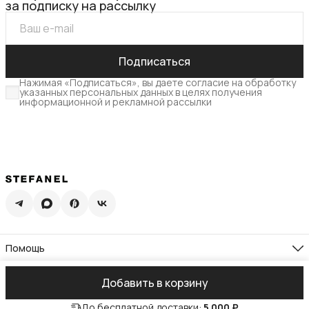
за подписку на рассылку
Подписаться
Нажимая «Подписаться», вы даете согласие на обработку
указанных персональных данных в целях получения
информационной и рекламной рассылки
Помощь
Доставка
Возврат
Компания
Добавить в корзину
Памятка по уходу
О нас
Гид по размерам
Реквизиты
Контакты
Подарочная карта
До бесплатной доставки:
5 000 ₽