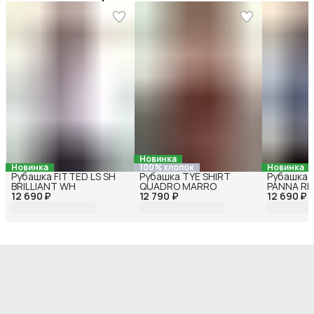
Новинка
Новинка
100% хлопок
Новинка
Рубашка FITTED LS SH
Рубашка TYE SHIRT
Рубашка 
BRILLIANT WH
QUADRO MARRO
PANNA RI
12 690 ₽
12 790 ₽
12 690 ₽