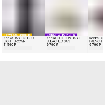
натуральная кожа
ВЫБОР СТИЛИСТА
Кепка BASEBALL SUE
Кепка COTTON BASEB
Кепка CO
LIGHT BROWN
BLEACHED SAN
FRENCH 
11 590 ₽
6 790 ₽
6 790 ₽