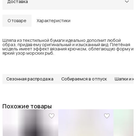
Доставка
О товаре
Характеристики
Шляпа из текстильной бумаги идеально дополнит любой
образ, придав ему оригинальный и изысканный вид. Плетёная
модель имеет эффект вязания крючком, облегающую форму и
яркий узор морских рыб.
Сезонная распродажа
Собираемся в отпуск
Шапки и к
Похожие товары