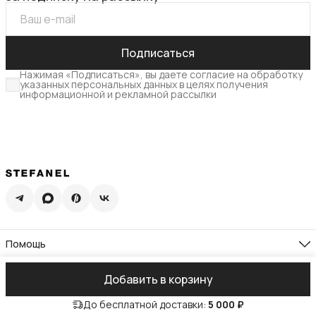
Подписаться
Нажимая «Подписаться», вы даете согласие на обработку
указанных персональных данных в целях получения
информационной и рекламной рассылки
Помощь
Доставка
Возврат
Компания
Добавить в корзину
Памятка по уходу
О нас
Гид по размерам
Реквизиты
Контакты
Подарочная карта
До бесплатной доставки:
5 000 ₽
Адреса магазинов