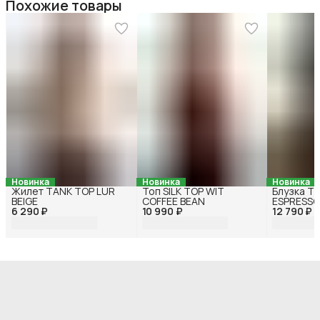
Похожие товары
Новинка
Новинка
Новинка
Жилет TANK TOP LUR
Топ SILK TOP WIT
Блузка T
BEIGE
COFFEE BEAN
ESPRESSO
6 290 ₽
10 990 ₽
12 790 ₽