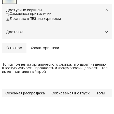
Доступные сервисы
Самовывоз при наличии
Доставка в ПВЗ или курьером
Доставка
О товаре
Характеристики
Топ выполнен из органического хлопка, что дарит изделию
высокую мягкость, прочность и воздухопроницаемость. Топ
имеет приталенный крой.
Сезонная распродажа
Собираемся в отпуск
Топы
Т