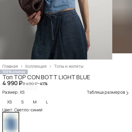
Главная
›
Коллекция
›
Топы и жилеты
100% хлопок
Топ TOP CON BOTT LIGHT BLUE
4 990 ₽
8 490 ₽
−
41
%
Размер: XS
Таблица размеров
XS
S
M
L
Цвет: Светло-синий