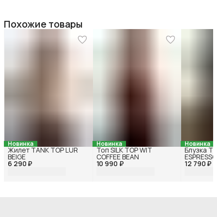
Похожие товары
Новинка
Новинка
Новинка
Жилет TANK TOP LUR
Топ SILK TOP WIT
Блузка T
BEIGE
COFFEE BEAN
ESPRESSO
6 290 ₽
10 990 ₽
12 790 ₽