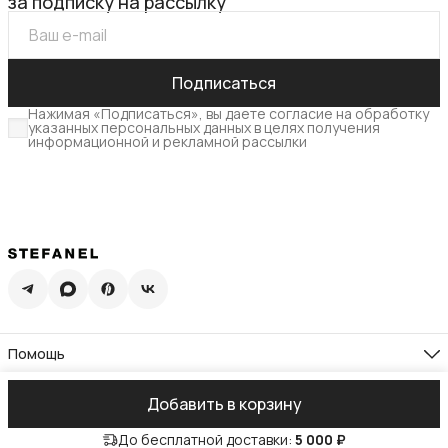
за подписку на рассылку
Подписаться
Нажимая «Подписаться», вы даете согласие на обработку
указанных персональных данных в целях получения
информационной и рекламной рассылки
Помощь
Доставка
Возврат
Компания
Добавить в корзину
Памятка по уходу
О нас
Гид по размерам
Реквизиты
Контакты
Подарочная карта
До бесплатной доставки:
5 000 ₽