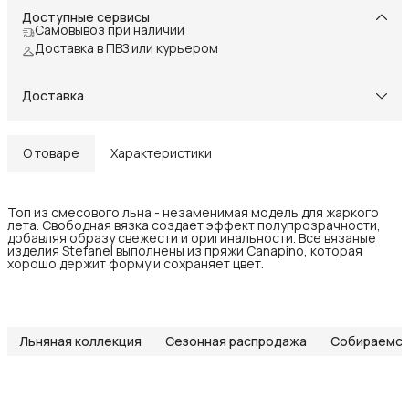
Доступные сервисы
Самовывоз при наличии
Доставка в ПВЗ или курьером
Доставка
О товаре
Характеристики
Топ из смесового льна - незаменимая модель для жаркого
лета. Свободная вязка создает эффект полупрозрачности,
добавляя образу свежести и оригинальности. Все вязаные
изделия Stefanel выполнены из пряжи Canapino, которая
хорошо держит форму и сохраняет цвет.
Льняная коллекция
Сезонная распродажа
Собираемся