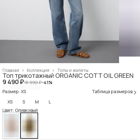
Главная
›
Коллекция
›
Топы и жилеты
Топ трикотажный ORGANIC COTT OIL GREEN
9 490 ₽
15 990 ₽
−
41
%
Размер: XS
Таблица размеров
XS
S
M
L
Цвет: Оливковый