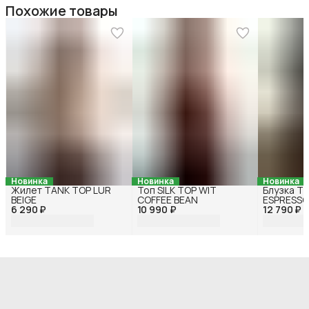
Похожие товары
Новинка
Новинка
Новинка
Жилет TANK TOP LUR
Топ SILK TOP WIT
Блузка T
BEIGE
COFFEE BEAN
ESPRESSO
6 290 ₽
10 990 ₽
12 790 ₽