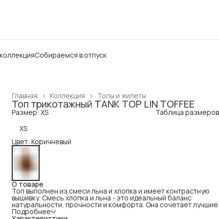
 коллекция
Собираемся в отпуск
Главная
›
Коллекция
›
Топы и жилеты
Топ трикотажный TANK TOP LIN TOFFEE
Размер: XS
Таблица размеров
XS
Цвет: Коричневый
О товаре
Топ выполнен из смеси льна и хлопка и имеет контрастную
вышивку. Смесь хлопка и льна - это идеальный баланс
натуральности, прочности и комфорта. Она сочетает лучшие
свойства обоих материалов: лён обеспечивает высокую
Подробнее
прочность, долговечность, отличную воздухопроницаемость
Характеристики