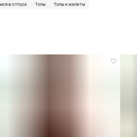
мся в отпуск
Топы
Топы и жилеты