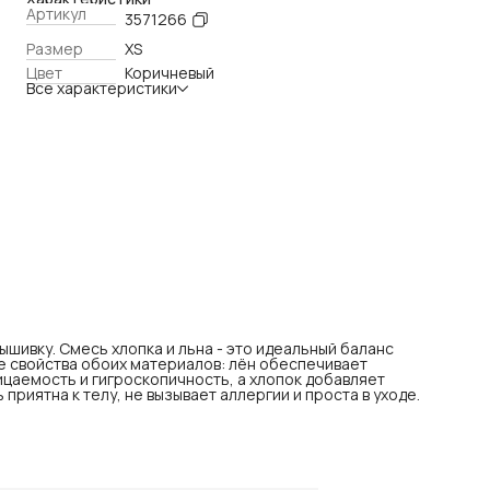
гигроскопичность, а хлопок добавляет мягкость, эластичнос
Артикул
3571266
и снижает сминаемость. Такая ткань приятна к телу, не
вызывает аллергии и проста в уходе.
Размер
XS
Цвет
Коричневый
Все характеристики
ышивку. Смесь хлопка и льна - это идеальный баланс
е свойства обоих материалов: лён обеспечивает
цаемость и гигроскопичность, а хлопок добавляет
приятна к телу, не вызывает аллергии и проста в уходе.