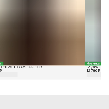
а
Новинка
 TOP WITH BOW ESPRESSO
Блузка TOP 
 ₽
12 790 ₽