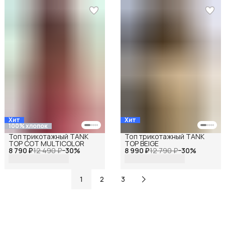
Хит
Хит
100% хлопок
Топ трикотажный TANK
Топ трикотажный TANK
TOP COT MULTICOLOR
TOP BEIGE
8 790 ₽
12 490 ₽
−
30
%
8 990 ₽
12 790 ₽
−
30
%
1
2
3