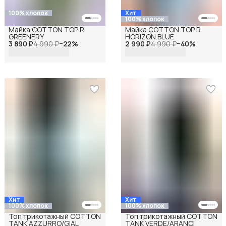
100% хлопок
Хит
100% хлопок
Майка COTTON TOP R
Майка COTTON TOP R
GREENERY
HORIZON BLUE
3 890 ₽
4 990 ₽
−
22
%
2 990 ₽
4 990 ₽
−
40
%
Хит
Хит
100% хлопок
100% хлопок
Топ трикотажный COTTON
Топ трикотажный COTTON
TANK AZZURRO/GIAL
TANK VERDE/ARANCI