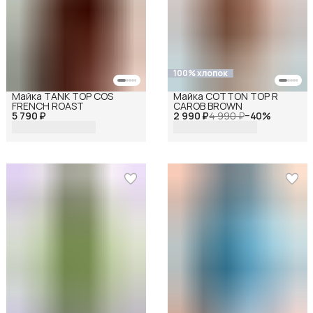
100% хлопок
Майка TANK TOP COS
Майка COTTON TOP R
FRENCH ROAST
CAROB BROWN
5 790 ₽
2 990 ₽
4 990 ₽
−
40
%