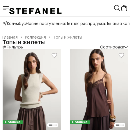
Колумбус
Новые поступления
Летняя распродажа
Льняная ко
Главная
›
Коллекция
›
Топы и жилеты
Топы и жилеты
Фильтры
Сортировка
Новинка
Новинка