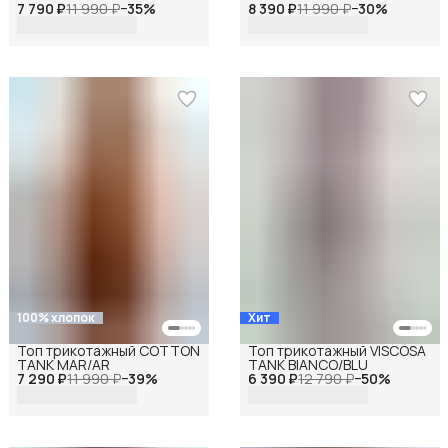
7 790 ₽
11 990 ₽
−
35
%
8 390 ₽
11 990 ₽
−
30
%
100% хлопок
Хит
Топ трикотажный COTTON
Топ трикотажный VISCOSA
TANK MAR/AR
TANK BIANCO/BLU
7 290 ₽
11 990 ₽
−
39
%
6 390 ₽
12 790 ₽
−
50
%