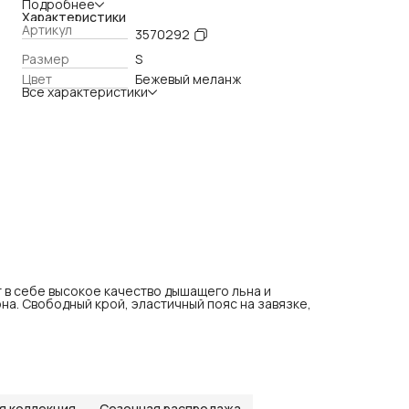
эластичный пояс на завязке, широкие брючины и
Подробнее
функциональные карманы.
Характеристики
Артикул
3570292
Размер
S
Цвет
Бежевый меланж
Все характеристики
 в себе высокое качество дышащего льна и
а. Свободный крой, эластичный пояс на завязке,
я коллекция
Сезонная распродажа