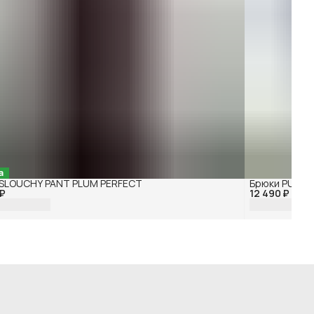
а
 SLOUCHY PANT PLUM PERFECT
Брюки PUNTO
 ₽
12 490 ₽