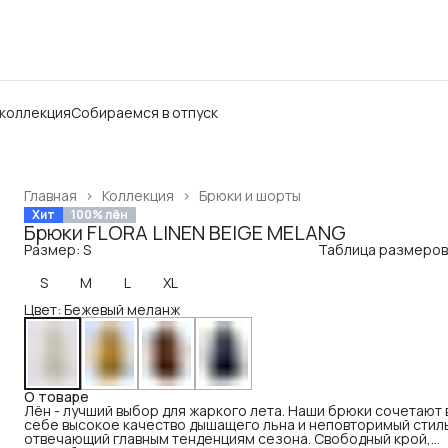
 коллекция
Собираемся в отпуск
Главная
›
Коллекция
›
Брюки и шорты
Хит
100% лён
Брюки FLORA LINEN BEIGE MELANG
Размер: S
Таблица размеров
S
M
L
XL
Цвет: Бежевый меланж
О товаре
Лён - лучший выбор для жаркого лета. Наши брюки сочетают 
себе высокое качество дышащего льна и неповторимый стил
отвечающий главным тенденциям сезона. Свободный крой,