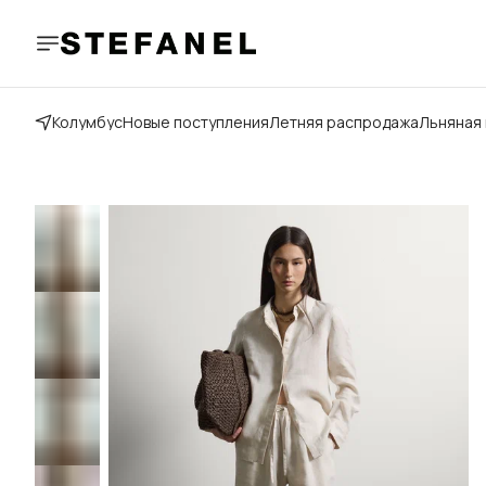
Колумбус
Новые поступления
Летняя распродажа
Льняная