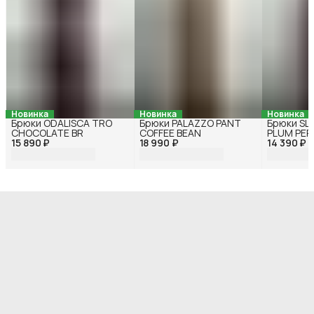
Новинка
Новинка
Новинка
Брюки ODALISCA TRO
Брюки PALAZZO PANT
Брюки SL
CHOCOLATE BR
COFFEE BEAN
PLUM PER
15 890 ₽
18 990 ₽
14 390 ₽