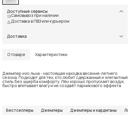
Доступные сервисы
Самовывоз при наличии
Доставка в ПВЗ или курьером
Доставка
О товаре
Характеристики
Джемпер изо льна - настоящая находка весенне-летнего
сезона. Подходит для тех, кто любит сдержанный и элегантный
стиль без ущерба комфорту. Лён хорошо пропускает воздух,
быстро впитывает влагу и не создаёт парникового эффекта.
Бестселлеры
Джемперы
Джемперы и кардиганы
Ль