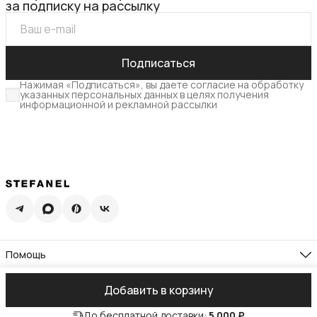
за подписку на рассылку
Подписаться
Нажимая «Подписаться», вы даете согласие на обработку
указанных персональных данных в целях получения
информационной и рекламной рассылки
Помощь
Доставка
Возврат
Компания
Добавить в корзину
Памятка по уходу
О нас
Гид по размерам
Реквизиты
Контакты
Подарочная карта
До бесплатной доставки:
5 000 ₽