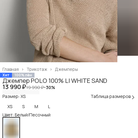
Главная
›
Трикотаж
›
Джемперы
Хит
100% лён
Джемпер POLO 100% LI WHITE SAND
13 990 ₽
19 990 ₽
−
30
%
Размер: XS
Таблица размеров
XS
S
M
L
Цвет: Белый/Песочный