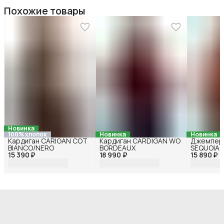
Похожие товары
Новинка
100% хлопок
Новинка
Новинка
Кардиган CARIGAN COT
Кардиган CARDIGAN WO
Джемпер
BIANCO/NERO
BORDEAUX
SEQUOIA
15 390 ₽
18 990 ₽
15 890 ₽