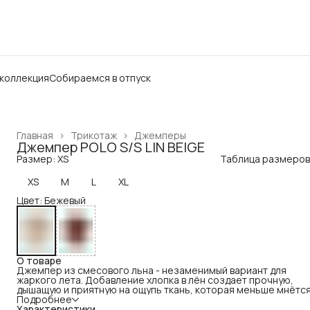
 коллекция
Собираемся в отпуск
Главная
›
Трикотаж
›
Джемперы
Джемпер POLO S/S LIN BEIGE
Размер: XS
Таблица размеров
XS
M
L
XL
Цвет: Бежевый
О товаре
Джемпер из смесового льна - незаменимый вариант для
жаркого лета. Добавление хлопка в лён создает прочную,
дышащую и приятную на ощупь ткань, которая меньше мнётся
легче гладится. Джемпер дополнен цветной комбинированн
Подробнее
вышивкой на вороте и рукавах.
Характеристики