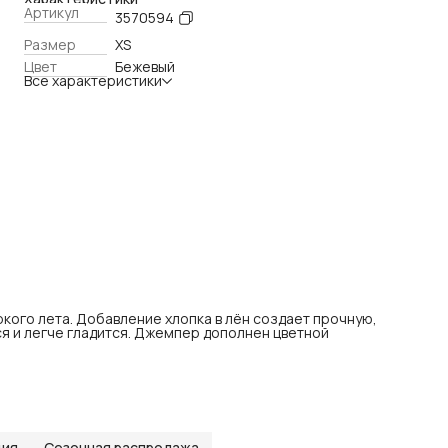
Артикул
3570594
Размер
XS
Цвет
Бежевый
Все характеристики
кого лета. Добавление хлопка в лён создает прочную,
я и легче гладится. Джемпер дополнен цветной
ция
Сезонная распродажа