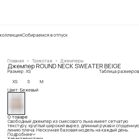
 коллекция
Собираемся в отпуск
Главная
›
Трикотаж
›
Джемперы
Джемпер ROUND NECK SWEATER BEIGE
Размер: XS
Таблица размеров
XS
S
M
Цвет: Бежевый
О товаре
Свободный джемпер из смесового льна имеет сетчатую
текстуру, круглый широкий вырез, длинный рукав и спущенну
линию плеча. Нескучная базовая модель на каждый день.
Подробнее
Характеристики