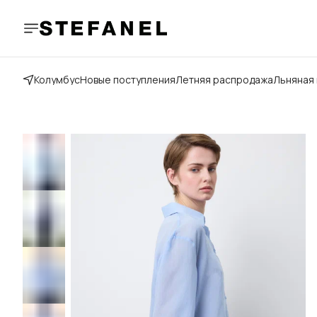
Колумбус
Новые поступления
Летняя распродажа
Льняная